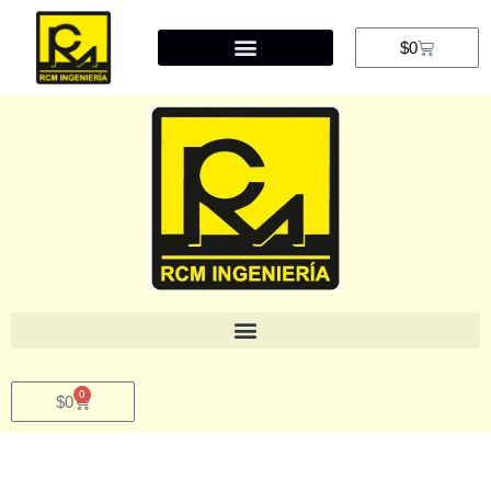
$
0
0
$
0