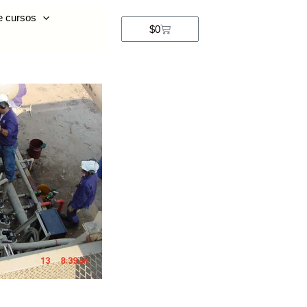
e cursos
$
0