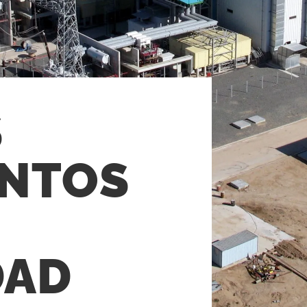
S
ENTOS
N
DAD