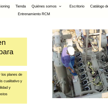
ioning
Tienda
Quiénes somos
Escritorio
Catálogo d
Entrenamiento RCM
en
para
y los planes de
s cualitativo y
lidad y
ostos