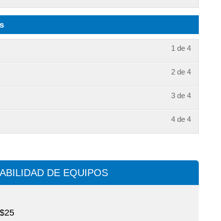
s
1 de 4
2 de 4
3 de 4
4 de 4
IABILIDAD DE EQUIPOS
$
25