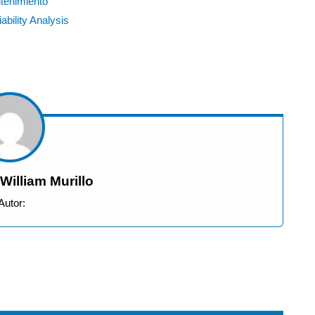
tenimiento
iability Analysis
illiam Murillo
Autor: