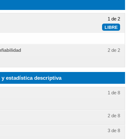
1 de 2
LIBRE
fiabilidad
2 de 2
y estadística descriptiva
1 de 8
2 de 8
3 de 8